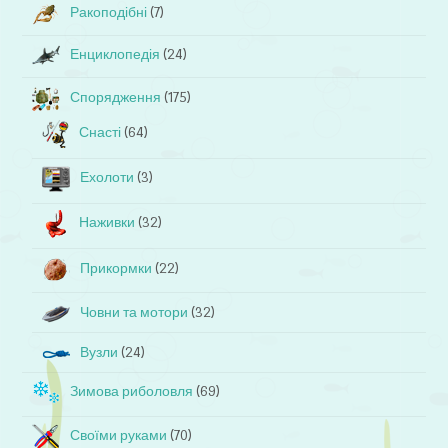
Ракоподібні
(7)
Енциклопедія
(24)
Спорядження
(175)
Снасті
(64)
Ехолоти
(3)
Наживки
(32)
Прикормки
(22)
Човни та мотори
(32)
Вузли
(24)
Зимова риболовля
(69)
Своїми руками
(70)