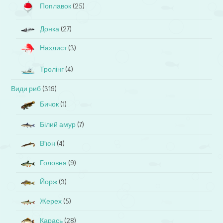
Поплавок
(25)
Донка
(27)
Нахлист
(3)
Тролінг
(4)
Види риб
(319)
Бичок
(1)
Білий амур
(7)
В'юн
(4)
Головня
(9)
Йорж
(3)
Жерех
(5)
Карась
(28)