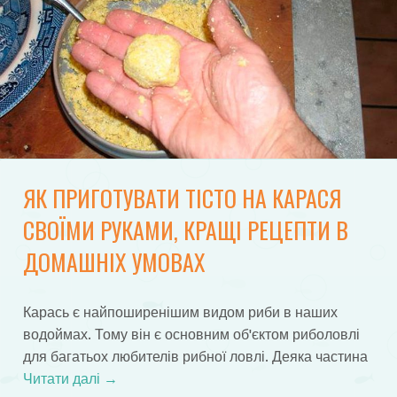
ЯК ПРИГОТУВАТИ ТІСТО НА КАРАСЯ
СВОЇМИ РУКАМИ, КРАЩІ РЕЦЕПТИ В
ДОМАШНІХ УМОВАХ
Карась є найпоширенішим видом риби в наших
водоймах. Тому він є основним об'єктом риболовлі
для багатьох любителів рибної ловлі. Деяка частина
Читати далі
→