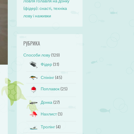
Ловля голавля на донку
(фідер): снасті, техніка
лову і наживки
РУБРИКА
Способи лову
(129)
Фідер
(31)
Спінінг
(45)
Поплавок
(25)
Донка
(27)
Нахлист
(3)
Тролінг
(4)