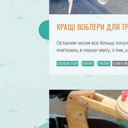
КРАЩІ ВОБЛЕРИ ДЛЯ ТР
Останнім часом все більшу популя
пов'язано, в першу чергу, з тим, 
СПОСОБИ ЛОВУ
/
СПІНІНГ
/
ТРОЛІНГ
КОМЕНТУВ