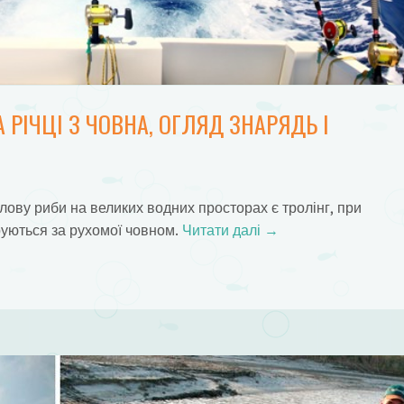
 РІЧЦІ З ЧОВНА, ОГЛЯД ЗНАРЯДЬ І
ву риби на великих водних просторах є тролінг, при
руються за рухомої човном.
Читати далі
→