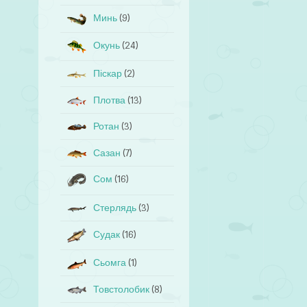
Минь
(9)
Окунь
(24)
Піскар
(2)
Плотва
(13)
Ротан
(3)
Сазан
(7)
Сом
(16)
Стерлядь
(3)
Судак
(16)
Сьомга
(1)
Товстолобик
(8)