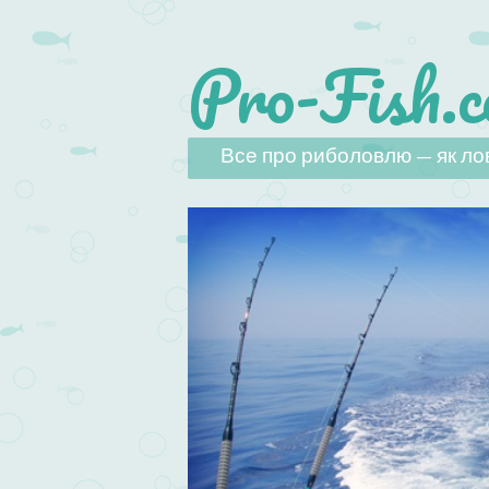
Pro-Fish.c
Наверх
Все про риболовлю — як лов