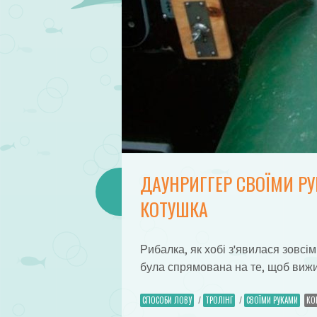
ДАУНРИГГЕР СВОЇМИ РУ
КОТУШКА
Рибалка, як хобі з'явилася зовсім
була спрямована на те, щоб вижи
СПОСОБИ ЛОВУ
/
ТРОЛІНГ
/
СВОЇМИ РУКАМИ
КО