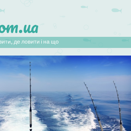
om.ua
ити, де ловити і на що