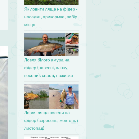
Як ловити ляща на фідер -
насадки, прикормка, вибір
місця
Ловля білого амура на
фідер (навесні, влітку,
восени): снасті, наживки
Ловля ляща восени на
фідер (вересень, жовтень і
листопад)