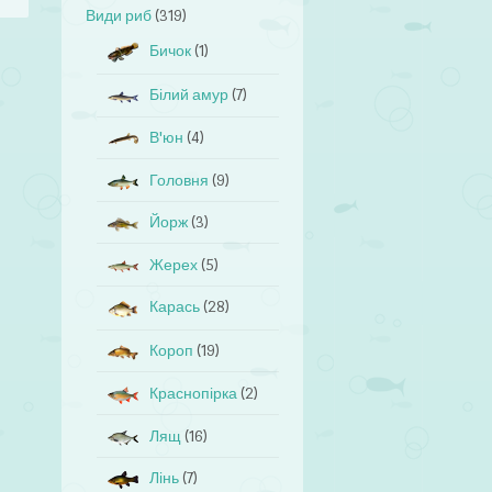
Види риб
(319)
Бичок
(1)
Білий амур
(7)
В'юн
(4)
Головня
(9)
Йорж
(3)
Жерех
(5)
Карась
(28)
Короп
(19)
Краснопірка
(2)
Лящ
(16)
Лінь
(7)