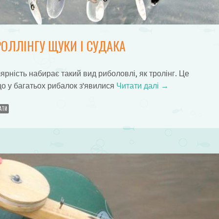
ОЛЛІНГУ ЩУКИ І СУДАКА
рність набирає такий вид риболовлі, як тролінг. Це
що у багатьох рибалок з'явилися
Читати далі
→
АТИ