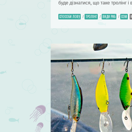
буде дізнатися, що таке тролінг і
СПОСОБИ ЛОВУ
/
ТРОЛІНГ
/
ВИДИ РИБ
/
СОМ