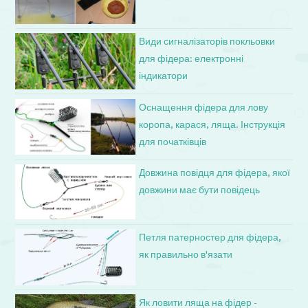
Види сигналізаторів покльовки
для фідера: електронні
індикатори
Оснащення фідера для лову
коропа, карася, ляща. Інструкція
для початківців
Довжина повідця для фідера, якої
довжини має бути повідець
Петля патерностер для фідера,
як правильно в'язати
Як ловити ляща на фідер -