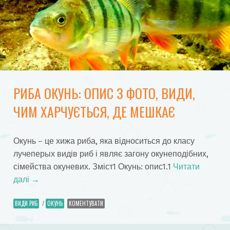
РИБА ОКУНЬ: ОПИС З ФОТО, ВИДИ,
ЧИМ ХАРЧУЄТЬСЯ, ДЕ МЕШКАЄ
Окунь – це хижа риба, яка відноситься до класу
лучеперых видів риб і являє загону окунеподібних,
сімейства окуневих. Зміст1 Окунь: опис1.1
Читати
далі
→
ВИДИ РИБ
/
ОКУНЬ
КОМЕНТУВАТИ