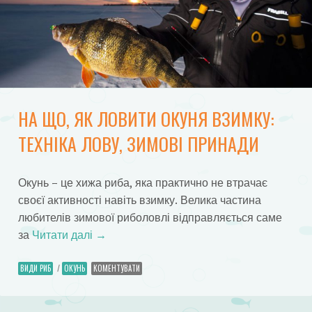
НА ЩО, ЯК ЛОВИТИ ОКУНЯ ВЗИМКУ:
ТЕХНІКА ЛОВУ, ЗИМОВІ ПРИНАДИ
Окунь – це хижа риба, яка практично не втрачає
своєї активності навіть взимку. Велика частина
любителів зимової риболовлі відправляється саме
за
Читати далі
→
ВИДИ РИБ
/
ОКУНЬ
КОМЕНТУВАТИ