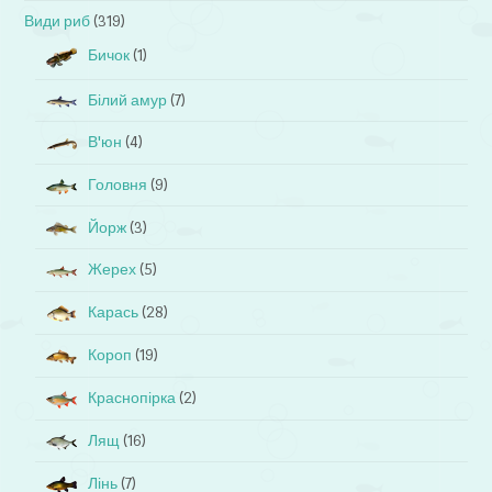
Види риб
(319)
Бичок
(1)
Білий амур
(7)
В'юн
(4)
Головня
(9)
Йорж
(3)
Жерех
(5)
Карась
(28)
Короп
(19)
Краснопірка
(2)
Лящ
(16)
Лінь
(7)