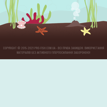
COPYRIGHT © 2015-2021 PRO-FISH.COM.UA - ВСІ ПРАВА ЗАХИЩЕНІ. ВИКОРИСТАННЯ
МАТЕРІАЛІВ БЕЗ АКТИВНОГО ГІПЕРПОСИЛАННЯ ЗАБОРОНЕНО!