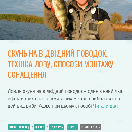
ОКУНЬ НА ВІДВІДНИЙ ПОВОДОК,
ТЕХНІКА ЛОВУ, СПОСОБИ МОНТАЖУ
ОСНАЩЕННЯ
Ловля окуня на відвідний поводок – один з найбільш
ефективних і часто вживаних методів риболовлі на
цей вид риби. Адже при цьому способі
Читати далі
→
СПОСОБИ ЛОВУ
/
ДОНКА
/
ВИДИ РИБ
/
ОКУНЬ
КОМЕНТУВАТИ