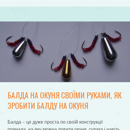
БАЛДА НА ОКУНЯ СВОЇМИ РУКАМИ, ЯК
ЗРОБИТИ БАЛДУ НА ОКУНЯ
Балда – це дуже проста по своїй конструкції
принада, на яку можна ловити окуня, судака і навіть