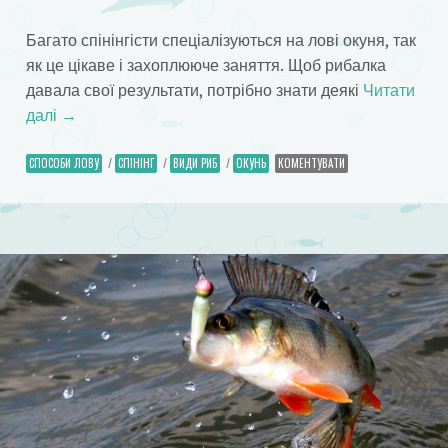
Багато спінінгісти спеціалізуються на лові окуня, так
як це цікаве і захоплююче заняття. Щоб рибалка
давала свої результати, потрібно знати деякі
Читати
далі
→
СПОСОБИ ЛОВУ
/
СПІНІНГ
/
ВИДИ РИБ
/
ОКУНЬ
КОМЕНТУВАТИ