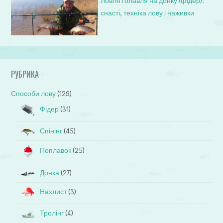
Ловля голавля на донку (фідер):
снасті, техніка лову і наживки
РУБРИКА
Способи лову
(129)
Фідер
(31)
Спінінг
(45)
Поплавок
(25)
Донка
(27)
Нахлист
(3)
Тролінг
(4)