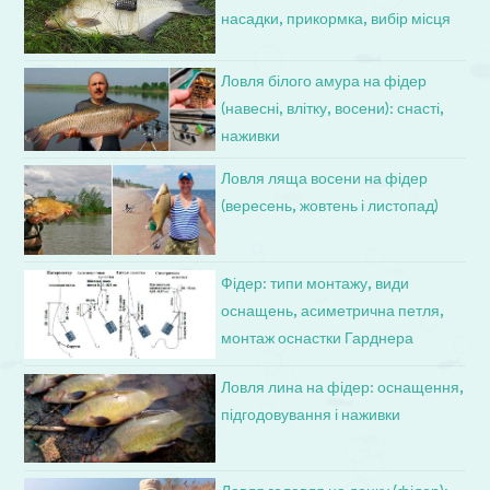
насадки, прикормка, вибір місця
Ловля білого амура на фідер
(навесні, влітку, восени): снасті,
наживки
Ловля ляща восени на фідер
(вересень, жовтень і листопад)
Фідер: типи монтажу, види
оснащень, асиметрична петля,
монтаж оснастки Гарднера
Ловля лина на фідер: оснащення,
підгодовування і наживки