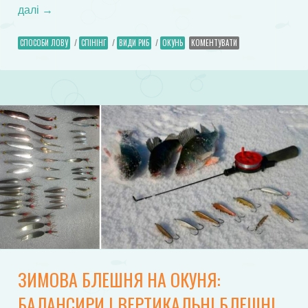
далі
→
СПОСОБИ ЛОВУ
/
СПІНІНГ
/
ВИДИ РИБ
/
ОКУНЬ
КОМЕНТУВАТИ
ЗИМОВА БЛЕШНЯ НА ОКУНЯ:
БАЛАНСИРИ І ВЕРТИКАЛЬНІ БЛЕШНІ