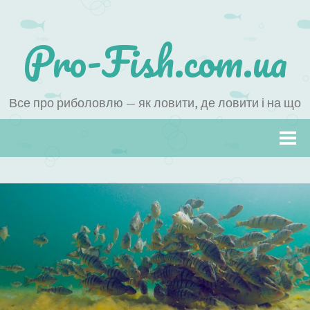
Pro-Fish.com.ua
Все про риболовлю — як ловити, де ловити і на що
Наверх