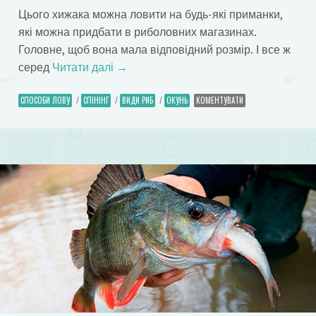
Цього хижака можна ловити на будь-які приманки,
які можна придбати в риболовних магазинах.
Головне, щоб вона мала відповідний розмір. І все ж
серед
Читати далі
→
СПОСОБИ ЛОВУ
/
СПІНІНГ
/
ВИДИ РИБ
/
ОКУНЬ
КОМЕНТУВАТИ