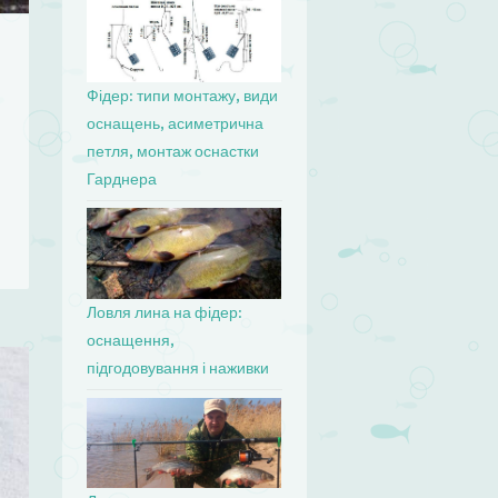
Фідер: типи монтажу, види
оснащень, асиметрична
петля, монтаж оснастки
Гарднера
Ловля лина на фідер:
оснащення,
підгодовування і наживки