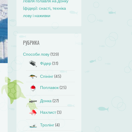
Ловля голавля на донку
(фідер): снасті, техніка
лову і наживки
РУБРИКА
Способи лову
(129)
Фідер
(31)
Спінінг
(45)
Поплавок
(25)
Донка
(27)
Нахлист
(3)
Тролінг
(4)