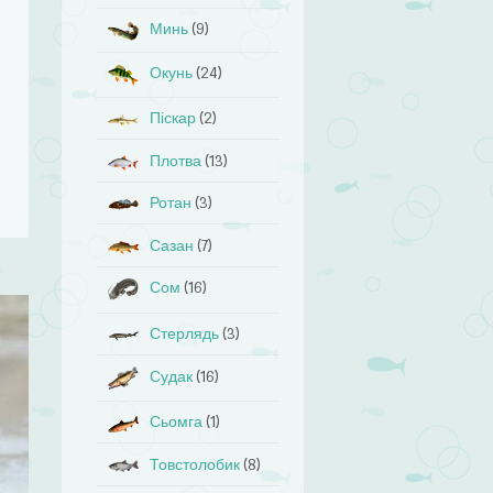
Минь
(9)
Окунь
(24)
Піскар
(2)
Плотва
(13)
Ротан
(3)
Сазан
(7)
Сом
(16)
Стерлядь
(3)
Судак
(16)
Сьомга
(1)
Товстолобик
(8)