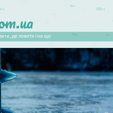
om.ua
ити, де ловити і на що