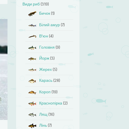
Види риб
(319)
Бичок
(1)
Білий амур
(7)
В'юн
(4)
Головня
(9)
Йорж
(3)
Жерех
(5)
Карась
(28)
Короп
(19)
Краснопірка
(2)
Лящ
(16)
Лінь
(7)