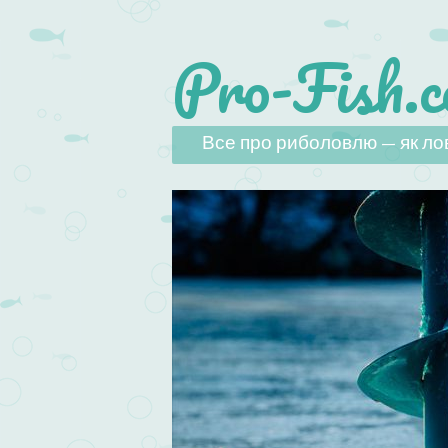
Pro-Fish.c
Наверх
Все про риболовлю — як лов