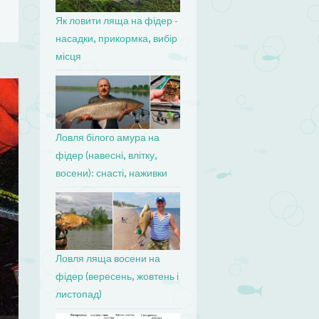
Як ловити ляща на фідер -
насадки, прикормка, вибір
місця
Ловля білого амура на
фідер (навесні, влітку,
восени): снасті, наживки
Ловля ляща восени на
фідер (вересень, жовтень і
листопад)